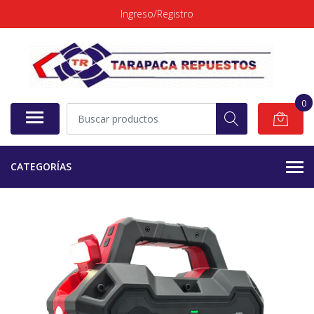
Ingreso/Registro
0
CATEGORÍAS