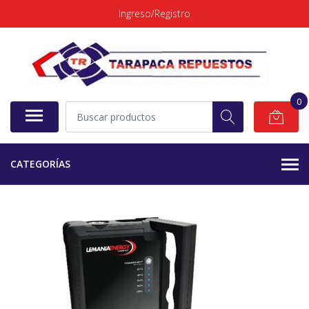
Ingreso/Registro
0
CATEGORÍAS