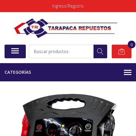
Ingreso/Registro
0
CATEGORÍAS