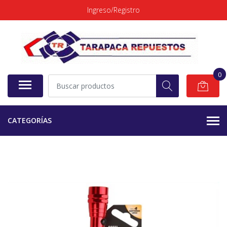
Ingreso/Registro
0
CATEGORÍAS