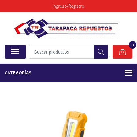
Ingreso/Registro
0
CATEGORÍAS