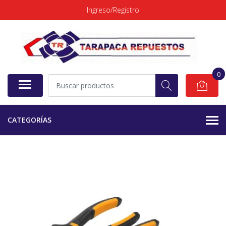
Ingreso/Registro
0
CATEGORÍAS