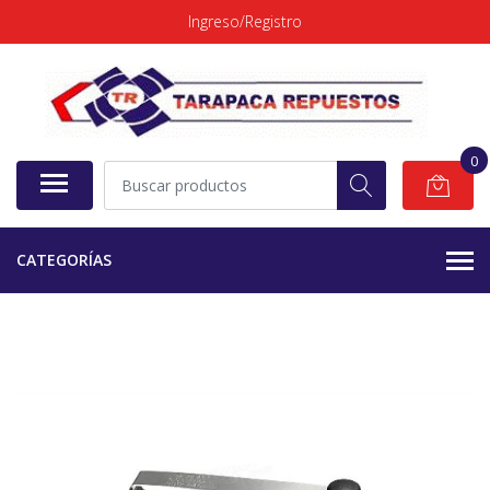
Ingreso/Registro
0
CATEGORÍAS