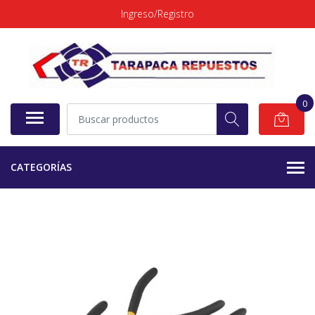
Ingreso/Registro
0
CATEGORÍAS