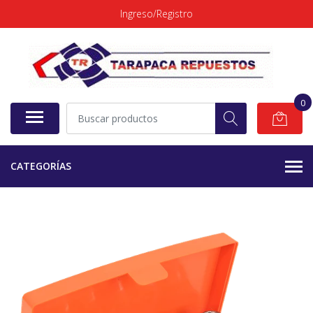
Ingreso/Registro
0
CATEGORÍAS