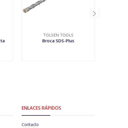
TOLSEN TOOLS
T
nta
Broca SDS-Plus
Broca Esc
VER OPCIONES
-
ENLACES RÁPIDOS
Contacto