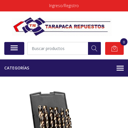
Ingreso/Registro
0
CATEGORÍAS