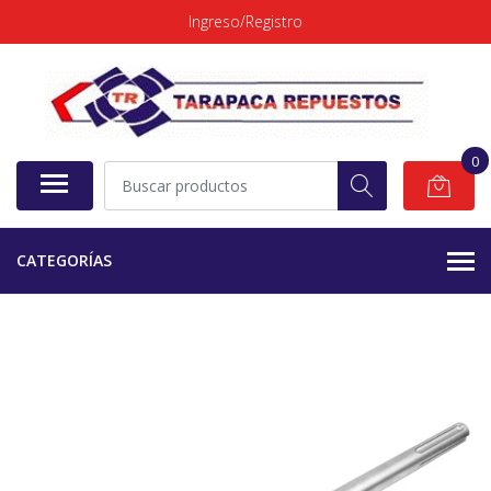
Ingreso/Registro
0
CATEGORÍAS