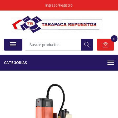
Ingreso/Registro
0
CATEGORÍAS