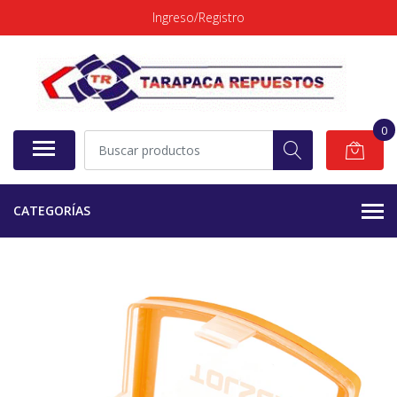
Ingreso/Registro
0
CATEGORÍAS