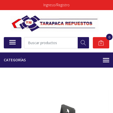
Ingreso/Registro
0
CATEGORÍAS