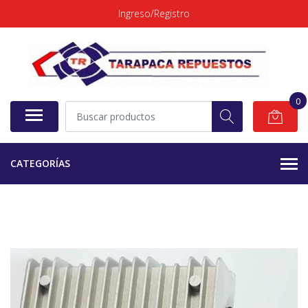
Ingreso/Registro
0
CATEGORÍAS