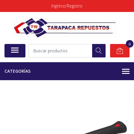
Ingreso/Registro
0
CATEGORÍAS