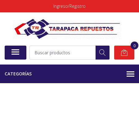
Ingreso/Registro
0
CATEGORÍAS