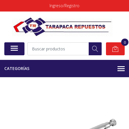
Ingreso/Registro
0
CATEGORÍAS