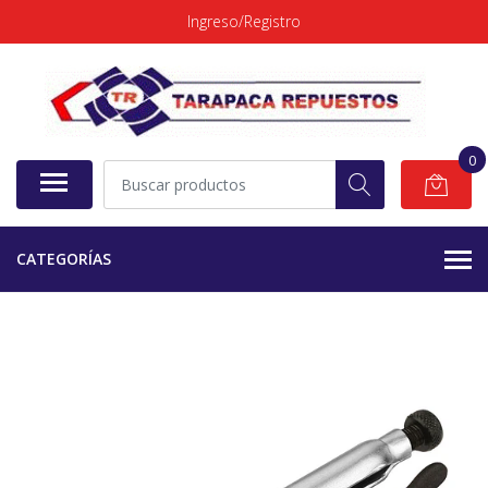
Ingreso/Registro
0
CATEGORÍAS