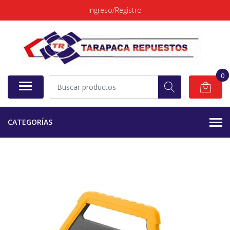
Ingreso/Registro
0
CATEGORÍAS