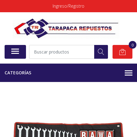
Ingreso/Registro
0
CATEGORÍAS