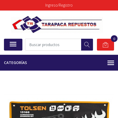
Ingreso/Registro
0
CATEGORÍAS