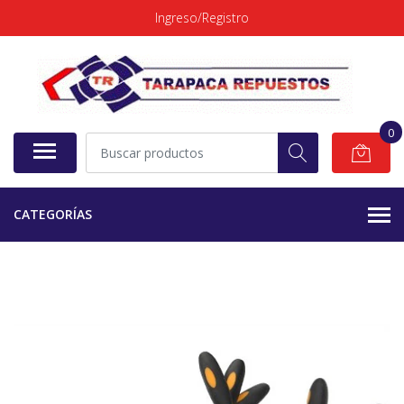
Ingreso/Registro
0
CATEGORÍAS