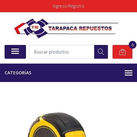
Ingreso/Registro
0
CATEGORÍAS