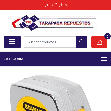
Ingreso/Registro
0
CATEGORÍAS