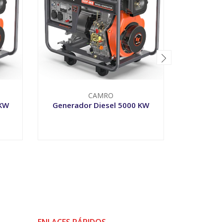
CAMRO
 KW
Generador Diesel 5000 KW
Generad
-
+
-
ENLACES RÁPIDOS