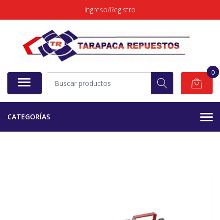
Ingreso/Registro
0
CATEGORÍAS