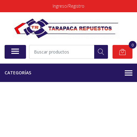
Ingreso/Registro
0
CATEGORÍAS