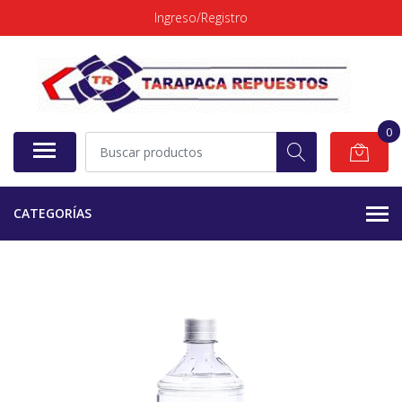
Ingreso/Registro
0
CATEGORÍAS