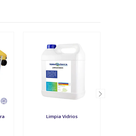
ra
Limpia Vidrios
Man