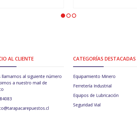
+
-
+
CIO AL CLIENTE
CATEGORÍAS DESTACADAS
 llamarnos al siguiente número
Equipamiento Minero
birnos a nuestro mail de
Ferretería Industrial
to
Equipos de Lubricación
484083
Seguridad Vial
to@tarapacarepuestos.cl