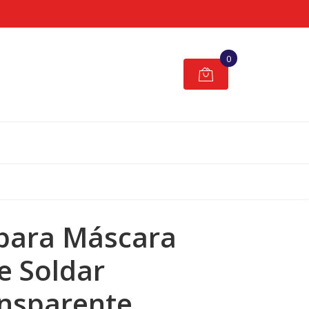
0
 para Máscara
e Soldar
nsparente