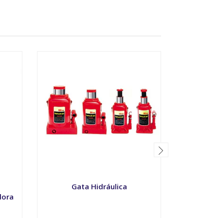
Gata Hidráulica
Regulad
Hidr
dora