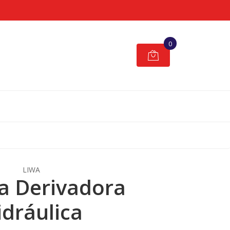
0
LIWA
a Derivadora
idráulica