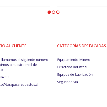
VER OPCIONES
-
+
CIO AL CLIENTE
CATEGORÍAS DESTACADAS
 llamarnos al siguiente número
Equipamiento Minero
birnos a nuestro mail de
Ferretería Industrial
to
Equipos de Lubricación
484083
Seguridad Vial
to@tarapacarepuestos.cl