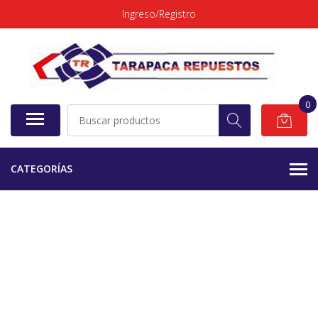
Ingreso/Registro
0
CATEGORÍAS