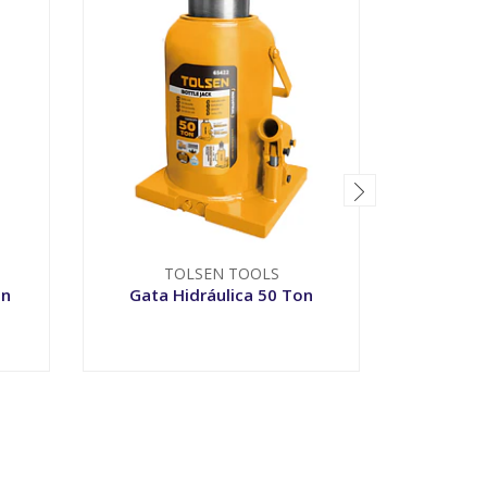
Pluma 
TOLSEN TOOLS
on
Gata Hidráulica 50 Ton
-
+
-