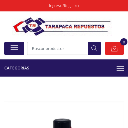
Ingreso/Registro
0
CATEGORÍAS