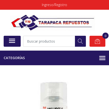
Ingreso/Registro
0
CATEGORÍAS