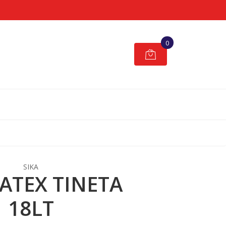
0
SIKA
LATEX TINETA
18LT