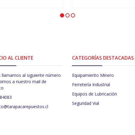
+
-
+
CIO AL CLIENTE
CATEGORÍAS DESTACADAS
 llamarnos al siguiente número
Equipamiento Minero
birnos a nuestro mail de
Ferretería Industrial
to
Equipos de Lubricación
484083
Seguridad Vial
to@tarapacarepuestos.cl