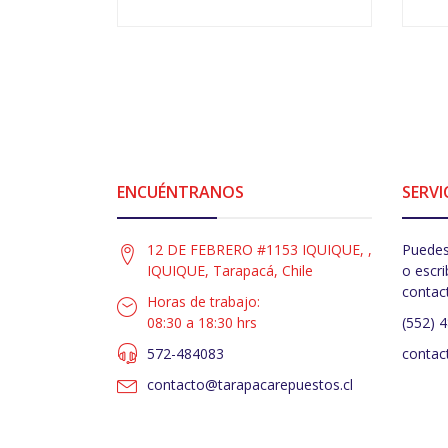
VER OPCIONES
-
ENCUÉNTRANOS
SERVI
12 DE FEBRERO #1153 IQUIQUE, ,
Puedes
IQUIQUE, Tarapacá, Chile
o escri
contac
Horas de trabajo:
08:30 a 18:30 hrs
(552) 
572-484083
contac
contacto@tarapacarepuestos.cl