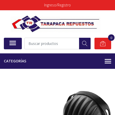
Ingreso/Registro
0
CATEGORÍAS