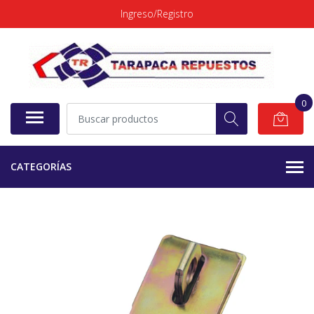
Ingreso/Registro
0
CATEGORÍAS