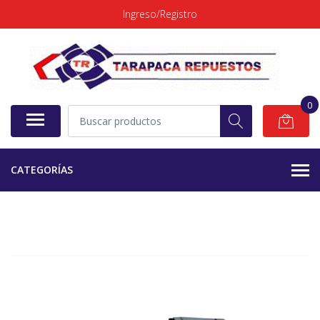
Ingreso/Registro
0
CATEGORÍAS