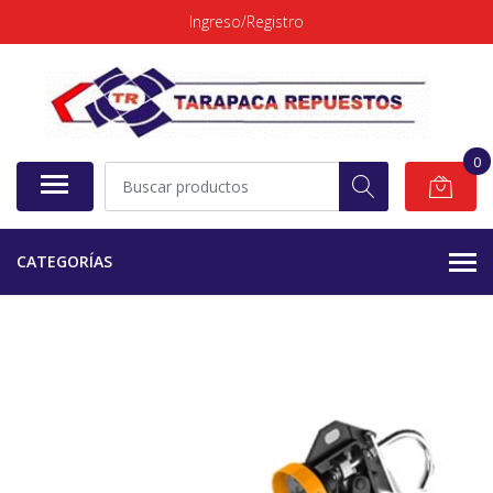
Ingreso/Registro
0
CATEGORÍAS