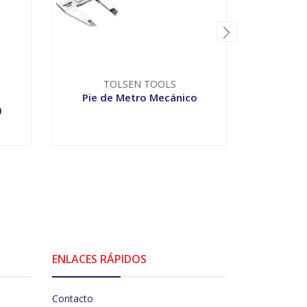
TOLSEN TOOLS
Pie de Metro Mecánico
)
(Mili
-
+
V
ENLACES RÁPIDOS
Contacto