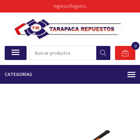
Ingreso/Registro
0
CATEGORÍAS