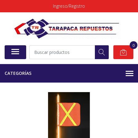
Ingreso/Registro
0
CATEGORÍAS