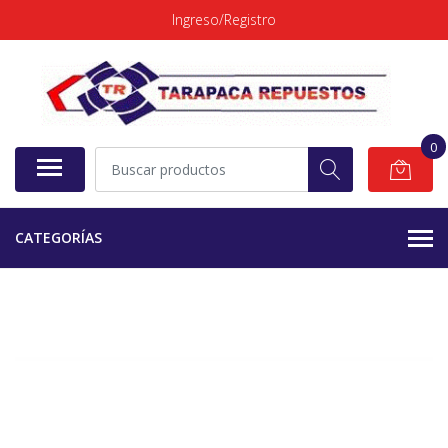
Ingreso/Registro
0
CATEGORÍAS