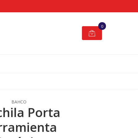
0
BAHCO
hila Porta
rramienta