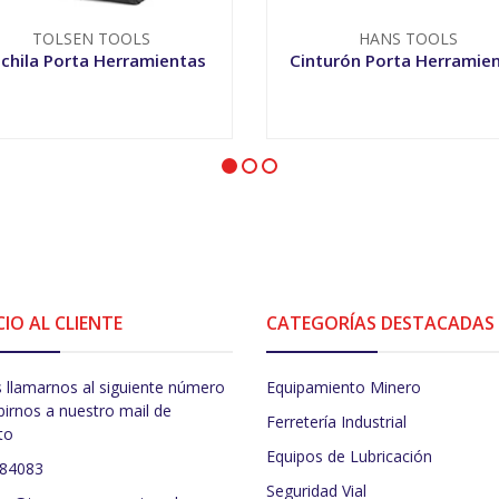
TOLSEN TOOLS
HANS TOOLS
chila Porta Herramientas
Cinturón Porta Herramie
+
-
+
CIO AL CLIENTE
CATEGORÍAS DESTACADAS
 llamarnos al siguiente número
Equipamiento Minero
birnos a nuestro mail de
Ferretería Industrial
to
Equipos de Lubricación
484083
Seguridad Vial