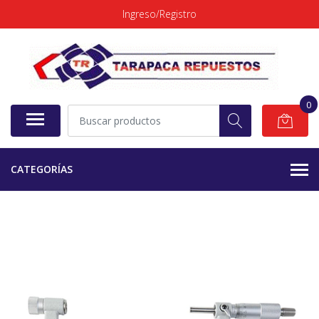
Ingreso/Registro
0
CATEGORÍAS