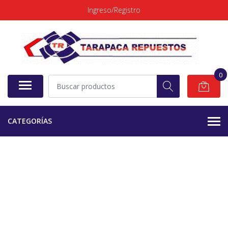
Ingreso/Registro
0
CATEGORÍAS