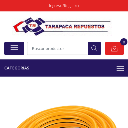
Ingreso/Registro
0
CATEGORÍAS