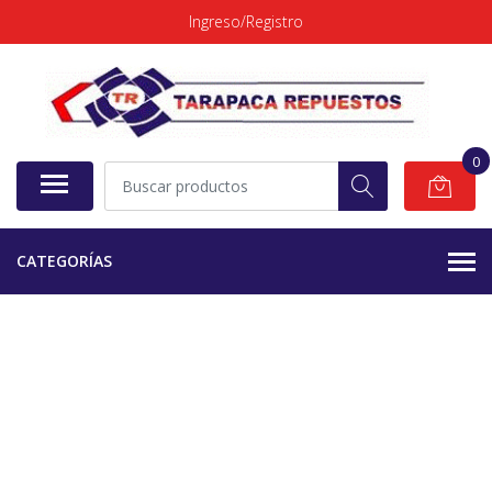
Ingreso/Registro
0
CATEGORÍAS